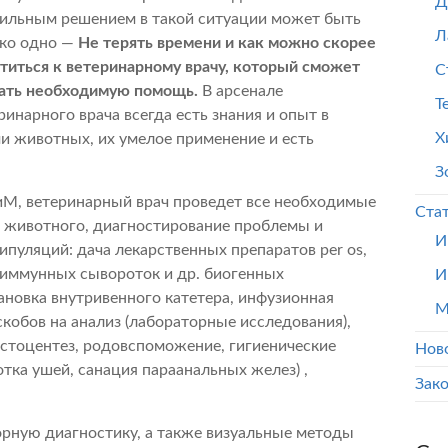
Д
ильным решением в такой ситуации может быть
Л
ко одно —
Не терять времени и как можно скорее
титься к ветеринарному врачу, который сможет
С
ать необходимую помощь.
В арсенале
Т
ринарного врача всегда есть знания и опыт в
Х
и животных, их умелое применение и есть
З
иМ, ветеринарный врач проведет все необходимые
Ста
 животного, диагностирование проблемы и
И
пуляций: дача лекарственных препаратов per os,
риммунных сывороток и др. биогенных
И
ановка внутривенного катетера, инфузионная
М
оскобов на анализ (лабораторные исследования),
истоцентез, родовспоможение, гигиенические
Нов
тка ушей, санация параанальных желез) ,
Зак
рную диагностику, а также визуальные методы