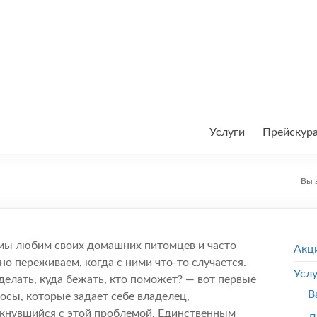
Услуги
Прейскур
Вы 
мы любим своих домашних питомцев и часто
Акц
но переживаем, когда с ними что-то случается.
Усл
делать, куда бежать, кто поможет? — вот первые
В
осы, которые задает себе владелец,
кнувшийся с этой проблемой. Единственным