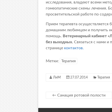
исследования, владеют всеми мет
гомеопатические схемы лечения. Б
просветительской работе по содер
Прием терапевта осуществляется б
домашним любимцем и получить н
помощь.
Ветеринарный кабинет «Ли
без выходных.
Связаться с нами и 
странице
контактов.
Метки:
Терапия
ЛиМ
27.07.2014
Терапия
←
Санация ротовой полости