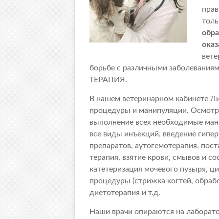
прав
толь
обра
оказ
вете
борьбе с различными заболеваниям
ТЕРАПИЯ.
В нашем ветеринарном кабинете Л
процедуры и манипуляции. Осмотр
выполнение всех необходимые мани
все виды инъекций, введение гипе
препаратов, аутогемотерапия, пост
терапия, взятие крови, смывов и с
катетеризация мочевого пузыря, ц
процедуры (стрижка когтей, обрабо
диетотерапия и т.д.
Наши врачи опираются на лаборато