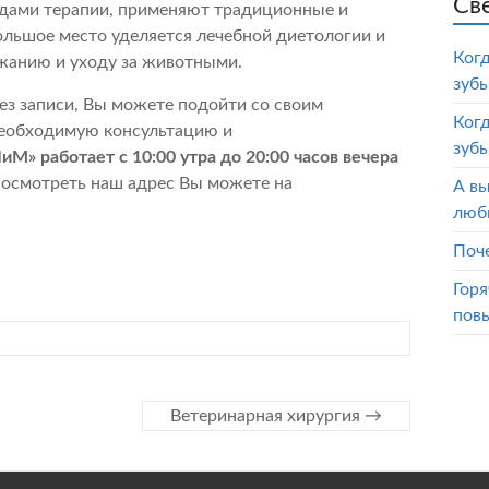
Св
одами терапии, применяют традиционные и
ольшое место уделяется лечебной диетологии и
Ког
жанию и уходу за животными.
зубы
ез записи, Вы можете подойти со своим
Ког
еобходимую консультацию и
зубы
М» работает с 10:00 утра до 20:00 часов вечера
посмотреть наш адрес Вы можете на
А вы
люб
Поч
Горя
пов
Ветеринарная хирургия
→