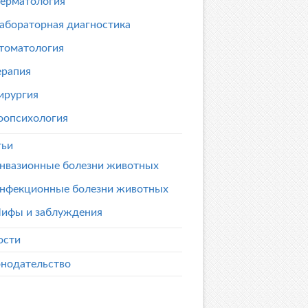
ерматология
абораторная диагностика
томатология
ерапия
ирургия
оопсихология
тьи
нвазионные болезни животных
нфекционные болезни животных
ифы и заблуждения
ости
онодательство