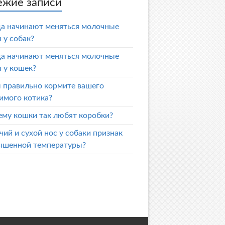
ежие записи
да начинают меняться молочные
 у собак?
да начинают меняться молочные
 у кошек?
 правильно кормите вашего
имого котика?
ему кошки так любят коробки?
чий и сухой нос у собаки признак
ышенной температуры?