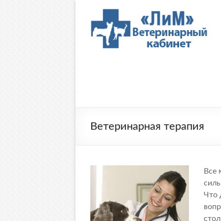
Перейти
к
Ветеринарный
содержимому
кабинет
"ЛиМ"
Ветеринарная терапия
Все 
силь
Что 
вопр
стол