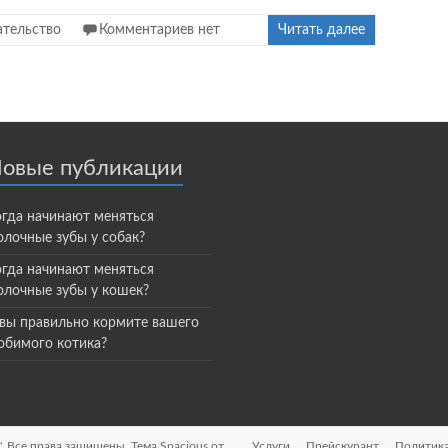
ательство
Комментариев нет
Читать далее
овые публикации
огда начинают меняться
лочные зубы у собак?
огда начинают меняться
олочные зубы у кошек?
 вы правильно кормите вашего
юбимого котика?
"
. Все права защищены. Тема
Spacious
от
Услуги
Прейскурант
Политика