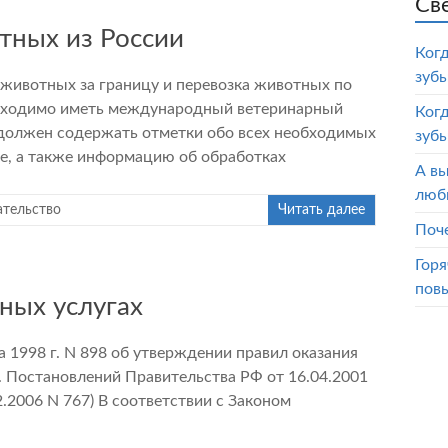
Св
тных из России
Ког
зубы
животных за границу и перевозка животных по
обходимо иметь международный ветеринарный
Ког
 должен содержать отметки обо всех необходимых
зубы
ке, а также информацию об обработках
А вы
люб
ательство
Читать далее
Поч
Горя
пов
ных услугах
а 1998 г. N 898 об утверждении правил оказания
. Постановлений Правительства РФ от 16.04.2001
12.2006 N 767) В соответствии с Законом