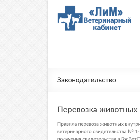
Перейти
к
Ветеринарный
содержимому
кабинет
"ЛиМ"
Законодательство
Перевозка животных
Правила перевоза животных внутри
ветеринарного свидетельства № 1-
получения свидетельства в ГосВет