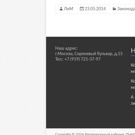
ЛиМ
23.05.2014
Законод
Наш адрес:
Н
г.Москва, Сиреневый бульвар, д.15
Тел.: +7 (919) 721-37-97
К
мо
К
м
А
л
Copyright © 2026
Ветеринарный кабинет "ЛиМ