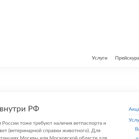
Услуги
Прейскур
 внутри РФ
Акц
Усл
 России тоже требуют наличия ветпаспорта и
В
вет (ветеринарной справки животного). Для
Станциях Москвы или Московской области для