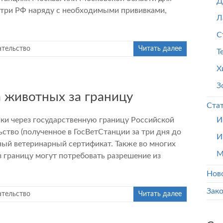
Д
три РФ наряду с необходимыми прививками,
Л
С
ательство
Читать далее
Т
Х
З
 животных за границу
Ста
шки через государственную границу Российской
И
ство (полученное в ГосВетСтанции за три дня до
И
ный ветеринарный сертификат. Также во многих
М
з границу могут потребовать разрешение из
Нов
Зак
ательство
Читать далее