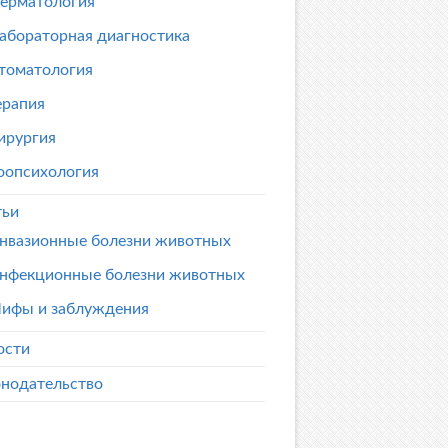
ерматология
абораторная диагностика
томатология
ерапия
ирургия
оопсихология
тьи
нвазионные болезни животных
нфекционные болезни животных
ифы и заблуждения
ости
онодательство