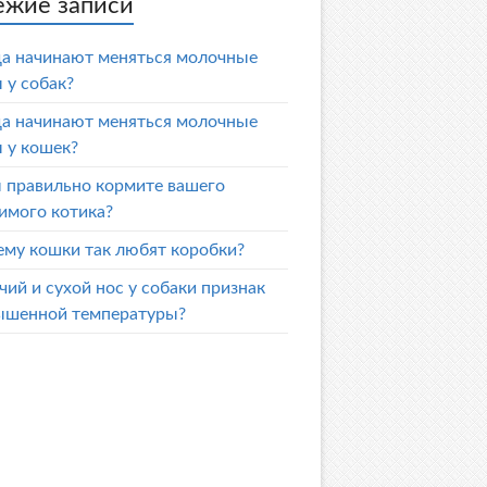
ежие записи
да начинают меняться молочные
 у собак?
да начинают меняться молочные
 у кошек?
 правильно кормите вашего
имого котика?
ему кошки так любят коробки?
чий и сухой нос у собаки признак
ышенной температуры?